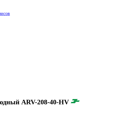
фисов
иодный ARV-208-40-HV