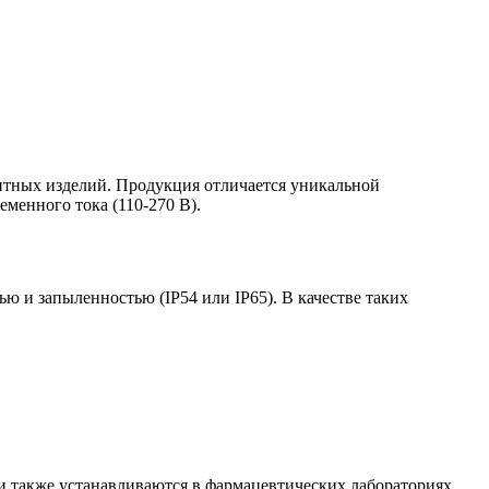
тных изделий. Продукция отличается уникальной
менного тока (110-270 В).
 и запыленностью (IP54 или IP65). В качестве таких
и также устанавливаются в фармацевтических лабораториях,