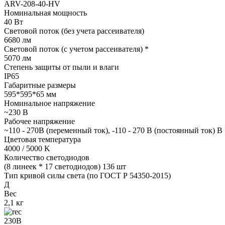
ARV-208-40-HV
Номинальная мощность
40 Вт
Световой поток (без учета рассеивателя)
6680 лм
Световой поток (с учетом рассеивателя) *
5070 лм
Степень защиты от пыли и влаги
IP65
Габаритные размеры
595*595*65 мм
Номинальное напряжение
~230 В
Рабочее напряжение
~110 - 270В (переменный ток), -110 - 270 В (постоянный ток) В
Цветовая температура
4000 / 5000 K
Количество светодиодов
(8 линеек * 17 светодиодов) 136 шт
Тип кривой силы света (по ГОСТ Р 54350-2015)
Д
Вес
2,1 кг
230В