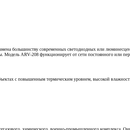
замена большинству современных светодиодных или люминесцен
. Модель ARV-208 функционирует от сети постоянного или пере
ъектах с повышенным термическим уровнем, высокой влажностью
тегазового, химического, военно-промышленного комплекса. Он