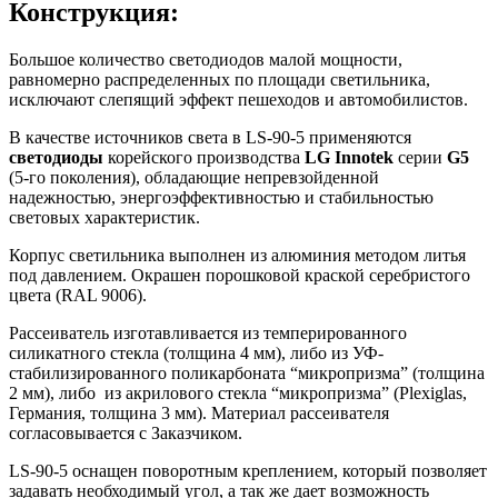
Конструкция:
Большое количество светодиодов малой мощности,
равномерно распределенных по площади светильника,
исключают слепящий эффект пешеходов и автомобилистов.
В качестве источников света в LS-90-5 применяются
светодиоды
корейского производства
LG Innotek
серии
G5
(5-го поколения), обладающие непревзойденной
надежностью, энергоэффективностью и стабильностью
световых характеристик.
Корпус светильника выполнен из алюминия методом литья
под давлением. Окрашен порошковой краской серебристого
цвета (RAL 9006).
Рассеиватель изготавливается из темперированного
силикатного стекла (толщина 4 мм), либо из УФ-
стабилизированного поликарбоната “микропризма” (толщина
2 мм), либо из акрилового стекла “микропризма” (Plexiglas,
Германия, толщина 3 мм). Материал рассеивателя
согласовывается с Заказчиком.
LS-90-5 оснащен поворотным креплением, который позволяет
задавать необходимый угол, а так же дает возможность